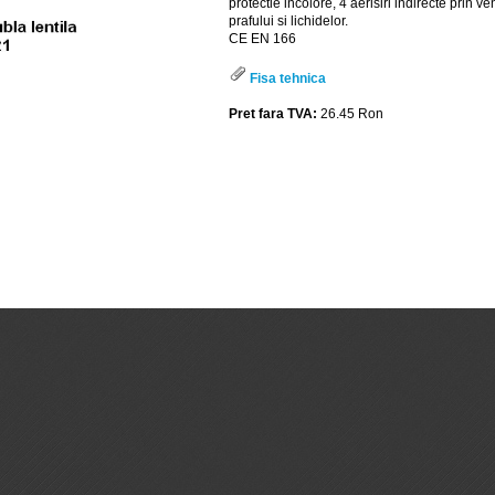
protectie incolore, 4 aerisiri indirecte prin ve
prafului si lichidelor.
CE EN 166
Fisa tehnica
Pret fara TVA:
26.45 Ron