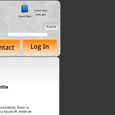
cosul meu
este gol
Cosul Meu
tila
orezistenta, fixare cu
cu flacara IR, lentile de