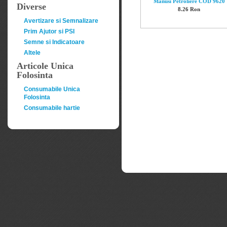
Manusi Petroliere COD 9620
Diverse
8.26 Ron
Avertizare si Semnalizare
Prim Ajutor si PSI
Semne si Indicatoare
Altele
Articole Unica
Folosinta
Consumabile Unica
Folosinta
Consumabile hartie