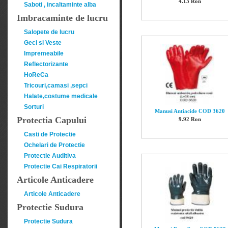
4.13 Ron
Saboti , incaltaminte alba
Imbracaminte de lucru
Salopete de lucru
Geci si Veste
Impremeabile
Reflectorizante
HoReCa
Tricouri,camasi ,sepci
Halate,costume medicale
Sorturi
Manusi Antiacide COD 3620
Protectia Capului
9.92 Ron
Casti de Protectie
Ochelari de Protectie
Protectie Auditiva
Protectie Cai Respiratorii
Articole Anticadere
Articole Anticadere
Protectie Sudura
Protectie Sudura