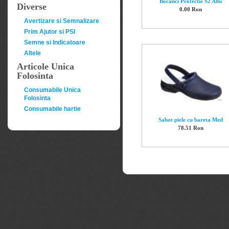
Bocanci Protectie S2 Albi
Diverse
0.00 Ron
Avertizare si Semnalizare
Prim Ajutor si PSI
Semne si Indicatoare
Altele
Articole Unica
Folosinta
Consumabile Unica
Folosinta
Consumabile hartie
Sabot piele cu bareta Med
78.51 Ron