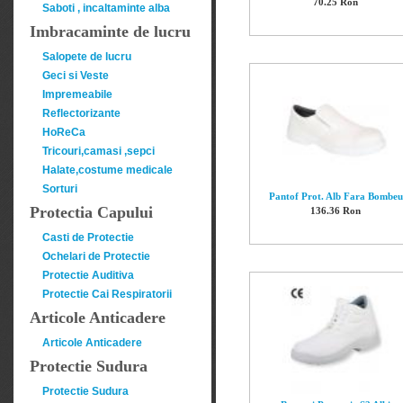
70.25 Ron
Saboti , incaltaminte alba
Imbracaminte de lucru
Salopete de lucru
Geci si Veste
Impremeabile
Reflectorizante
HoReCa
Tricouri,camasi ,sepci
Halate,costume medicale
Sorturi
Pantof Prot. Alb Fara Bombeu
Protectia Capului
136.36 Ron
Casti de Protectie
Ochelari de Protectie
Protectie Auditiva
Protectie Cai Respiratorii
Articole Anticadere
Articole Anticadere
Protectie Sudura
Protectie Sudura