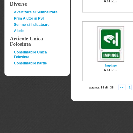
6.61 Ron
Diverse
Avertizare si Semnalizare
Prim Ajutor si PSI
Semne si Indicatoare
Altele
Articole Unica
Folosinta
Consumabile Unica
Folosinta
Consumabile hartie
Impinge
6.61 Ron
pagina: 38 din 38
<<
1