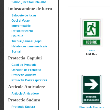
Saboti , incaltaminte alba
Imbracaminte de lucru
Salopete de lucru
Geci si Veste
Impremeabile
Reflectorizante
HoReCa
Tricouri,camasi ,sepci
Halate,costume medicale
Iesire
Sorturi
6.61 Ron
Protectia Capului
Casti de Protectie
Ochelari de Protectie
Protectie Auditiva
Protectie Cai Respiratorii
Articole Anticadere
Articole Anticadere
Protectie Sudura
Protectie Sudura
Directie de Evacuare